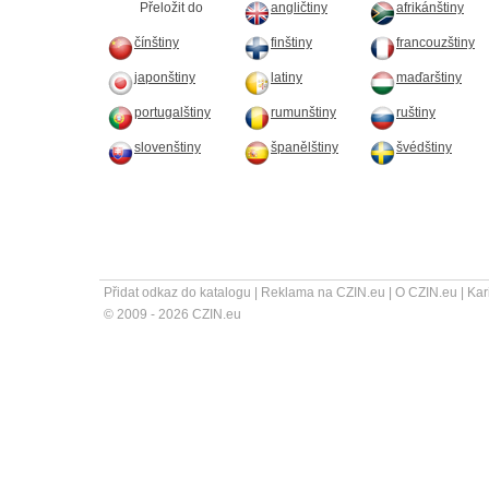
Přeložit do
angličtiny
afrikánštiny
čínštiny
finštiny
francouzštiny
japonštiny
latiny
maďarštiny
portugalštiny
rumunštiny
ruštiny
slovenštiny
španělštiny
švédštiny
Přidat odkaz do katalogu
|
Reklama na CZIN.eu
|
O CZIN.eu
|
Kar
© 2009 - 2026 CZIN.eu