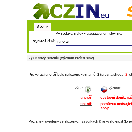
Slovník
Vyhledávání slov v cizojazyčném slovníku
Vyhledávání
:
Výkladový slovník (význam cizích slov)
Pro výraz
itinerář
bylo nalezeno významů:
2
(přesná shoda:
2
, o
výraz
význam
itinerář
-
cestovní deník, náč
itinerář
-
pomůcka udávající 
spoje
Pozn. text uvedený ve složených závorkách {} je výslovnost (fone