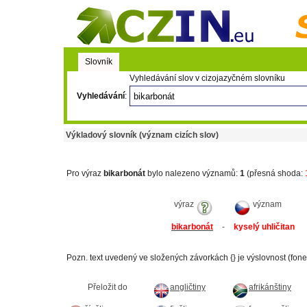
Slovník
Vyhledávání slov v cizojazyčném slovníku
Vyhledávání
:
Výkladový slovník (význam cizích slov)
Pro výraz
bikarbonát
bylo nalezeno významů:
1
(přesná shoda:
výraz
význam
bikarbonát
-
kyselý uhličitan
Pozn. text uvedený ve složených závorkách {} je výslovnost (fone
Přeložit do
angličtiny
afrikánštiny