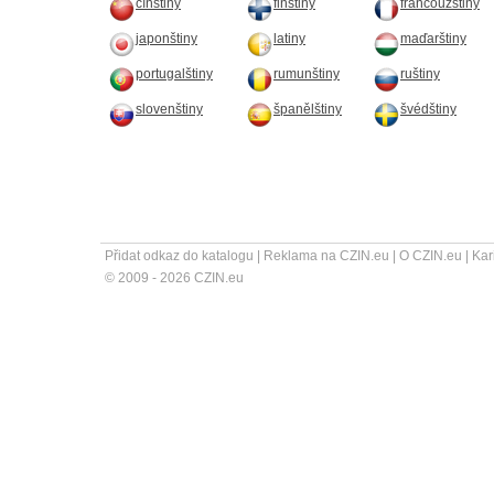
čínštiny
finštiny
francouzštiny
japonštiny
latiny
maďarštiny
portugalštiny
rumunštiny
ruštiny
slovenštiny
španělštiny
švédštiny
Přidat odkaz do katalogu
|
Reklama na CZIN.eu
|
O CZIN.eu
|
Kar
© 2009 - 2026 CZIN.eu