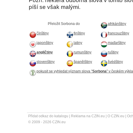
Pozn. některá odborná slova v tomto sl
píší se však malými.
Přeložit Sorbona do
afrikánštiny
čínštiny
finštiny
francouzštiny
japonštiny
latiny
maďarštiny
angličtiny
rumunštiny
ruštiny
slovenštiny
španělštiny
švédštiny
pokusit se vyhledat význam slova "
Sorbona
" v českém výkl
Přidat odkaz do katalogu
|
Reklama na CZIN.eu
|
O CZIN.eu
|
Och
© 2009 - 2026 CZIN.eu