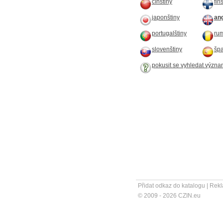
čínštiny
fin
japonštiny
ang
portugalštiny
rum
slovenštiny
špa
pokusit se vyhledat význa
Přidat odkaz do katalogu
|
Rekl
© 2009 - 2026 CZIN.eu