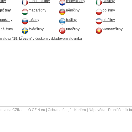
štiny
francouzštiny
chorvatštiny
italštiny
ličtiny
maďarštiny
němčiny
polštiny
unštiny
ruštiny
řečtiny
srbštiny
nělštiny
švédštiny
turečtiny
vietnamštiny
m slova "
19. březen
" v českém výkladovém slovníku
ama na CZIN.eu
|
O CZIN.eu
|
Ochrana údajů
|
Kariéra
|
Nápověda
|
Prohlášení k t