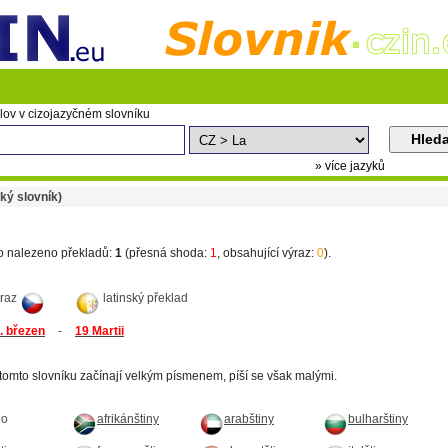
lov v cizojazyčném slovníku
» více jazyků
ký slovník)
o nalezeno překladů:
1
(přesná shoda:
1
, obsahující výraz:
0
).
ýraz
latinský překlad
. březen
-
19 Martii
tomto slovníku začínají velkým písmenem, píší se však malými.
do
afrikánštiny
arabštiny
bulharštiny