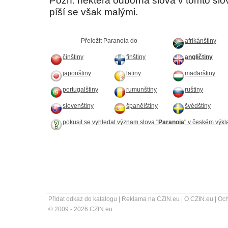
Pozn. některá odborná slova v tomto sl
píší se však malými.
Přeložit Paranoia do
afrikánštiny
čínštiny
finštiny
angličtiny
japonštiny
latiny
maďarštiny
portugalštiny
rumunštiny
ruštiny
slovenštiny
španělštiny
švédštiny
pokusit se vyhledat význam slova "
Paranoia
" v českém výk
Přidat odkaz do katalogu
|
Reklama na CZIN.eu
|
O CZIN.eu
|
Och
© 2009 - 2026 CZIN.eu