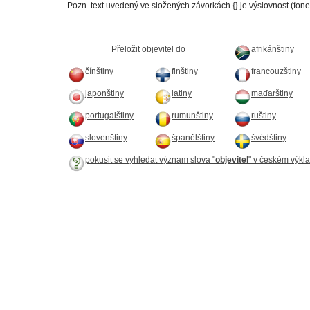
Pozn. text uvedený ve složených závorkách {} je výslovnost (fone
Přeložit objevitel do
afrikánštiny
čínštiny
finštiny
francouzštiny
japonštiny
latiny
maďarštiny
portugalštiny
rumunštiny
ruštiny
slovenštiny
španělštiny
švédštiny
pokusit se vyhledat význam slova "
objevitel
" v českém výkl