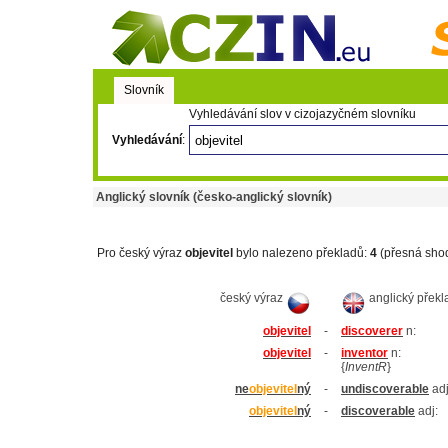
Slovník
Vyhledávání slov v cizojazyčném slovníku
Vyhledávání
:
Anglický slovník (česko-anglický slovník)
Pro český výraz
objevitel
bylo nalezeno překladů:
4
(přesná sho
český výraz
anglický překl
objevitel
-
discoverer
n:
objevitel
-
inventor
n:
{
InventR
}
ne
objevitel
ný
-
undiscoverable
adj
objevitel
ný
-
discoverable
adj: