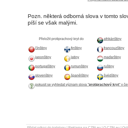
Pozn. některá odborná slova v tomto sl
píší se však malými.
Přeložit protiprachový kryt do
afrikánštiny
čínštiny
finštiny
francouzštiny
japonštiny
latiny
maďarštiny
portugalštiny
rumunštiny
ruštiny
slovenštiny
španělštiny
švédštiny
pokusit se vyhledat význam slova "
protiprachový kryt
" v č
Přidat odkaz do katalogu
|
Reklama na CZIN.eu
|
O CZIN.eu
|
Och