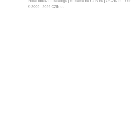
Přidat odkaz do katalogu
|
Reklama na CZIN.eu
|
O CZIN.eu
|
Och
© 2009 - 2026 CZIN.eu