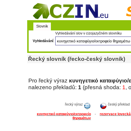
Slovník
Vyhledávání slov v cizojazyčném slovníku
Vyhledávání
:
Řecký slovník (řecko-český slovník)
Pro řecký výraz
κυνηγετικό καταφύγιο
nalezeno překladů:
1
(přesná shoda:
1
, 
řecký výraz
český překlad
κυνηγετικό καταφύγιο/εκτροφείο
-
rezervace lovecká
θηραμάτων