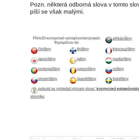
Pozn. některá odborná slova v tomto sl
píší se však malými.
Přeložit κυνηγετικό καταφύγιο/εκτροφείο
afrikánštiny
θηραμάτων do
čínštiny
finštiny
francouzštiny
japonštiny
latiny
maďarštiny
portugalštiny
rumunštiny
ruštiny
slovenštiny
španělštiny
švédštiny
pokusit se vyhledat význam slova "
κυνηγετικό καταφύγιο/
slovníku