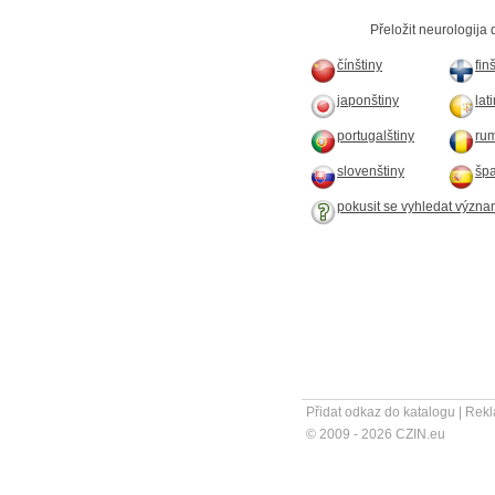
Přeložit neurologija 
čínštiny
fin
japonštiny
lat
portugalštiny
rum
slovenštiny
špa
pokusit se vyhledat význa
Přidat odkaz do katalogu
|
Rekl
© 2009 - 2026 CZIN.eu