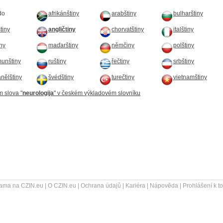
do
afrikánštiny
arabštiny
bulharštiny
štiny
angličtiny
chorvatštiny
italštiny
iny
maďarštiny
němčiny
polštiny
unštiny
ruštiny
řečtiny
srbštiny
nělštiny
švédštiny
turečtiny
vietnamštiny
m slova "
neurologija
" v českém výkladovém slovníku
ama na CZIN.eu
|
O CZIN.eu
|
Ochrana údajů
|
Kariéra
|
Nápověda
|
Prohlášení k t