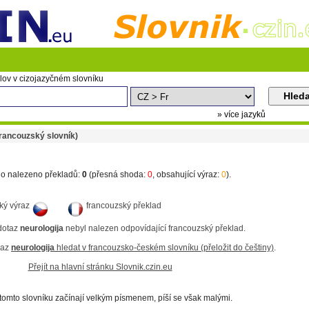
lov v cizojazyčném slovníku
» více jazyků
rancouzský slovník)
o nalezeno překladů:
0
(přesná shoda:
0
, obsahující výraz:
0
).
ký výraz
francouzský překlad
dotaz
neurologija
nebyl nalezen odpovídající francouzský překlad.
raz
neurologija
hledat v francouzsko-českém slovníku (přeložit do češtiny)
.
Přejít na hlavní stránku Slovnik.czin.eu
tomto slovníku začínají velkým písmenem, píší se však malými.