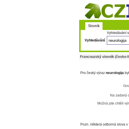
Slovník
Vyhledávání s
Vyhledávání
:
Francouzský slovník (česko-f
Pro český výraz
neurologija
byl
čes
Na zadaný 
Možná jste chtěli vý
Pozn. některá odborná slova v 