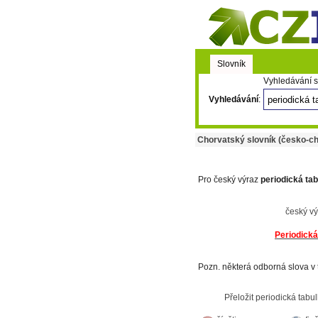
Slovník
Vyhledávání s
Vyhledávání
:
Chorvatský slovník (česko-ch
Pro český výraz
periodická ta
český v
Periodická
Pozn. některá odborná slova v 
Přeložit periodická tabu