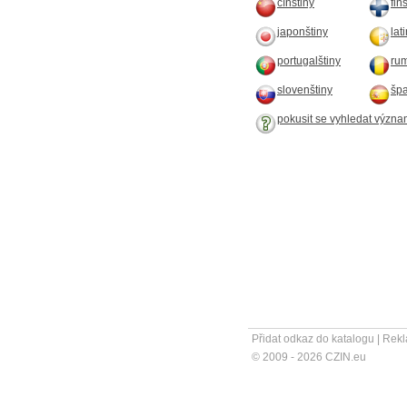
čínštiny
fin
japonštiny
lat
portugalštiny
rum
slovenštiny
špa
pokusit se vyhledat význa
Přidat odkaz do katalogu
|
Rekl
© 2009 - 2026 CZIN.eu