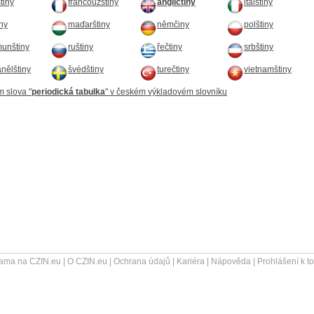
štiny
francouzštiny
angličtiny
italštiny
iny
maďarštiny
němčiny
polštiny
unštiny
ruštiny
řečtiny
srbštiny
nělštiny
švédštiny
turečtiny
vietnamštiny
m slova "
periodická tabulka
" v českém výkladovém slovníku
ama na CZIN.eu
|
O CZIN.eu
|
Ochrana údajů
|
Kariéra
|
Nápověda
|
Prohlášení k t