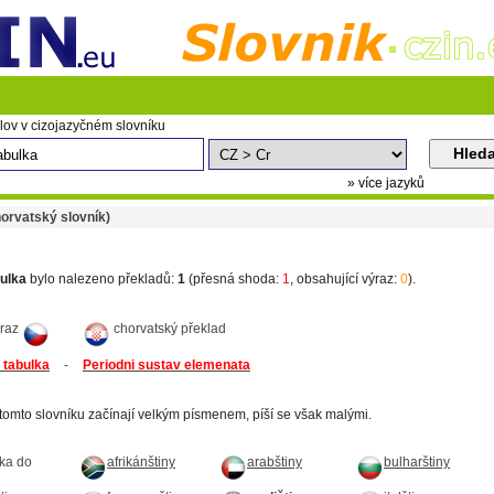
lov v cizojazyčném slovníku
» více jazyků
orvatský slovník)
bulka
bylo nalezeno překladů:
1
(přesná shoda:
1
, obsahující výraz:
0
).
ýraz
chorvatský překlad
 tabulka
-
Periodni sustav elemenata
tomto slovníku začínají velkým písmenem, píší se však malými.
lka do
afrikánštiny
arabštiny
bulharštiny